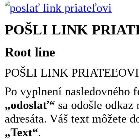
POŠLI LINK PRIAT
Root line
POŠLI LINK PRIATEĽOVI
Po vyplnení nasledovného f
„odoslať“
sa odošle odkaz 
adresáta. Váš text môžete d
„Text“
.