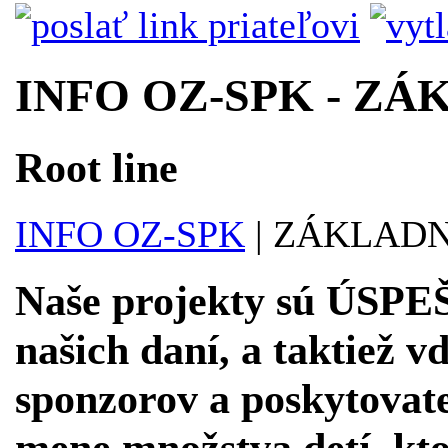
INFO OZ-SPK - Z
Root line
INFO OZ-SPK
|
ZÁKLADN
Naše projekty sú ÚSPEŠ
našich daní, a taktiež
sponzorov a poskytova
mene množstva detí, kto