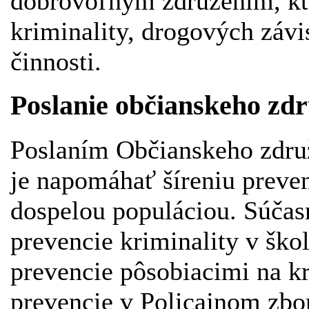
dobrovoľným združením, kto
kriminality, drogových závis
činnosti.
Poslanie občianskeho zd
Poslaním Občianskeho združe
je napomáhať šíreniu preve
dospelou populáciou. Súčas
prevencie kriminality v ško
prevencie pôsobiacimi na k
prevencie v Policajnom zbor