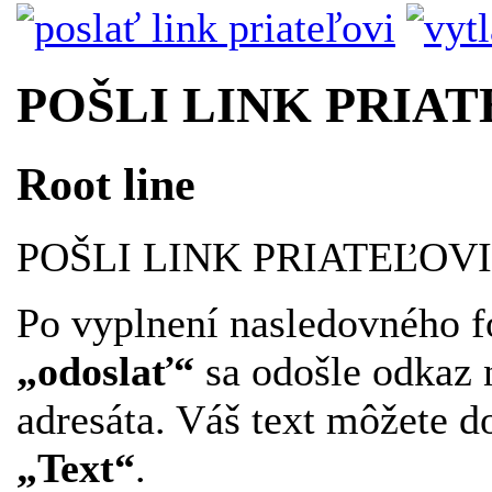
POŠLI LINK PRIAT
Root line
POŠLI LINK PRIATEĽOVI
Po vyplnení nasledovného f
„odoslať“
sa odošle odkaz 
adresáta. Váš text môžete d
„Text“
.